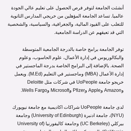
أنشئت الجامعة لتوفر فرص الحصول على تعليم عالي الجودة
عالميا. تساعد الجامعة المؤهلين من خريجي المدارس الثانوية
للتغلب على القيود المالية، والجغرافية، والسياسية، والشخصية
التي قد تعيقهم عن الدراسة الجامعية.
توفر الجامعة برامج خاصة بالدرجة الجامعية المتوسطة
والبكالوريوس في إدارة الأعمال، علوم الحاسوب، وعلوم
الصحة. بالإضافة إلى البرامج الخاصة بدرجة الماجستير في
إدارة الأعمال (MBA) وماجستير في التعليم (M.Ed). ويعمل
خريجو جامعة UoPeople في شركات مثل Deloitte
وAmazon وApple وPfizer وMicrosoft وWells Fargo.
لدى جامعة UoPeople شراكات اكاديمية مع جامعة نيويورك
(NYU)، جامعة ادنبرة (University of Edinburgh) وجامعة
بيركلي (UC Berkeley) وجامعة كاليفورنيا (University of