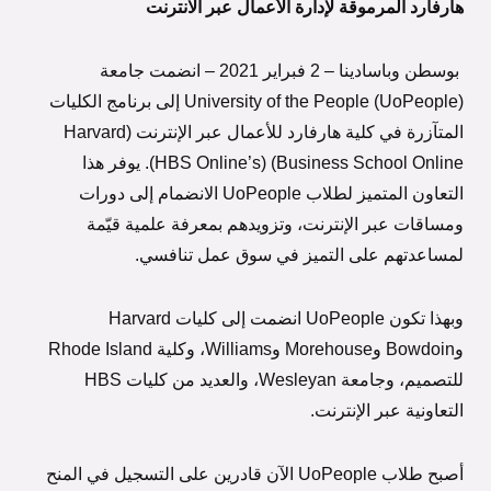
هارفارد المرموقة لإدارة الأعمال عبر الانترنت
بوسطن وباسادينا – 2 فبراير 2021 – انضمت جامعة
University of the People (UoPeople) إلى برنامج الكليات
المتآزرة في كلية هارفارد للأعمال عبر الإنترنت (Harvard
Business School Online) (HBS Online’s). يوفر هذا
التعاون المتميز لطلاب UoPeople الانضمام إلى دورات
ومساقات عبر الإنترنت، وتزويدهم بمعرفة علمية قيّمة
لمساعدتهم على التميز في سوق عمل تنافسي.
وبهذا تكون UoPeople انضمت إلى كليات Harvard
وBowdoin وMorehouse وWilliams، وكلية Rhode Island
للتصميم، وجامعة Wesleyan، والعديد من كليات HBS
التعاونية عبر الإنترنت.
أصبح طلاب UoPeople الآن قادرين على التسجيل في المنح