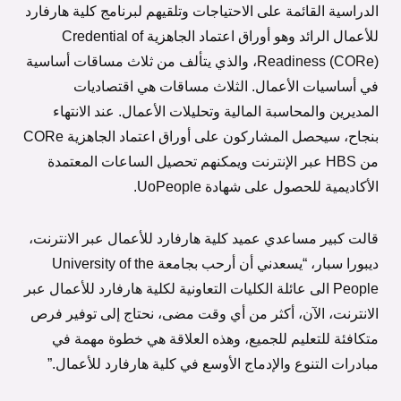
الدراسية القائمة على الاحتياجات وتلقيهم لبرنامج كلية هارفارد
للأعمال الرائد وهو أوراق اعتماد الجاهزية Credential of
Readiness (CORe)، والذي يتألف من ثلاث مساقات أساسية
في أساسيات الأعمال. الثلاث مساقات هي اقتصاديات
المديرين والمحاسبة المالية وتحليلات الأعمال. عند الانتهاء
بنجاح، سيحصل المشاركون على أوراق اعتماد الجاهزية CORe
من HBS عبر الإنترنت ويمكنهم تحصيل الساعات المعتمدة
الأكاديمية للحصول على شهادة UoPeople.
قالت كبير مساعدي عميد كلية هارفارد للأعمال عبر الانترنت،
ديبورا سبار، “يسعدني أن أرحب بجامعة University of the
People الى عائلة الكليات التعاونية لكلية هارفارد للأعمال عبر
الانترنت، الآن، أكثر من أي وقت مضى، نحتاج إلى توفير فرص
متكافئة للتعليم للجميع، وهذه العلاقة هي خطوة مهمة في
مبادرات التنوع والإدماج الأوسع في كلية هارفارد للأعمال.”