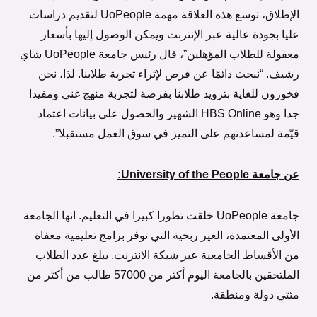
الإطلاق، توسع هذه العلاقة مهمة UoPeople لتقديم دراسات
عليا بجودة عالية عبر الإنترنت ويمكن الوصول إليها بأسعار
معقولة للطلاب المؤهلين”، قال رئيس جامعة UoPeople شاي
رشيف. “نبحث دائمًا عن فرص لإثراء تجربة طلابنا. لذا، نحن
فخورون للغاية بتزويد طلابنا بفرصة لتجربة منهج غني ومفيدا
جدا وهو HBS Online الشهير والحصول على بيانات اعتماد
قيّمة لمساعدتهم على التميز في سوق العمل مستقبلا”.
عن جامعة University of the People:
جامعة UoPeople خلقت تطورا كبيرا في التعليم. انها الجامعة
الأولى المعتمدة، الغير ربحية التي توفر برامج تعليمية معفاة
من الأقساط الجامعية عبر شبكة الانترنت. يبلغ عدد الطلاب
الملتحقين بالجامعة اليوم أكثر من 57000 طالب من أكثر من
مئتي دولة ومنطقة.