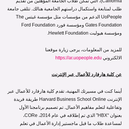
California)، التي تمكن طلاب الجامعة المؤهلين من تقديم
طلب لمتابعة واستكمال دراستهم الجامعية هنالك. تتلقى جامعة
UoPeople الدعم من مؤسسات مثل مؤسسة غيتس The
Gates Foundation ومؤسسة فورد Ford Foundation
ومؤسسة هيوليت Hewlett Foundation.
للمزيد من المعلومات، يرجى زيارة موقعنا
الالكتروني
https://ar.uopeople.edu
عن كلية هارفارد للأعمال عبر الإنترنت
أينما كنت في مسيرتك المهنية، تقدم كلية هارفارد للأعمال عبر
الإنترنت Harvard Business School Online طريقة فريدة
وتفاعلية لتعلم مفاهيم الأعمال. تم تصميم برنامجنا الأول
بعنوان “HBX” الذي تم إطلاقه في عام 2014، CORe،
لمساعدة طلاب ما قبل ماجستير إدارة الأعمال في تعلم