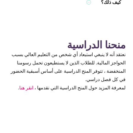
Collapse
كيف ذلك؟
منحنا الدراسية
نعتقد
أنه
لا
ينبغي
استبعاد
أي
شخص
من
التعليم
العالي
بسبب
الحواجز
المالية
.
للطلاب
الذين
لا
يستطيعون
تحمل
رسومنا
المنخفضة
،
تتوفر
المنح
الدراسية
على
أساس
أسبقية
الحضور
في
كل
فصل
دراسي
.
لمعرفة
المزيد
حول
المنح
الدراسية
التي
نقدمها
،
انقر
هنا
.