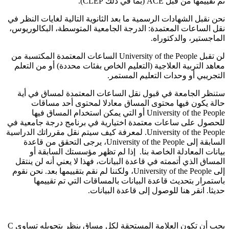
تم تقييمها من قبل ACE (بما في ذلك CLEP).
نحن نقبل الشهادات الرسمية ما بعد الثانوية التالية لغايات النظر في
نقل الساعات المعتمدة: الدرجة الجامعية المتوسطة، البكالوريوس،
الماجستير، والدكتوراه.
لن تقبل University of the People الساعات المعتمدة المكتسبة من
معاهد التربية العلاجية (التعليم الخاص بفئات محددة) أو من التعلم
التجريبي أو وحدات التعليم المستمر.
ستنظر الجامعة في قبول نقل الساعات المعتمدة لمساق في أية
حالة يكون فيها محتوى المساق معادلا لمحتوى أحد مساقات
University of the People أو التي يمكن استخدام المساق فيها
للحصول على ساعات معتمدة اختيارية في برنامج درجة جامعية في
University of the People. لمعرفة كيف سيتم نقل مقرراتك الدراسية
السابقة إلى University of the People، يرجى التحقق من قاعدة
بيانات المعادلة الخاصة بنا. إذا لم تظهر مؤسستك السابقة أو
المساق الذي أتممته في قاعدة البيانات، فهذا لا يعني أنه لن ينتقل
إلى University of the People، ولكننا لم نقم بتقييمها بعد. نحن نقوم
باستمرار بتحديث قاعدة البيانات بالمساقات التي تم تقييمها
حديثا. انقر هنا للوصول إلى قاعدة البيانات.
يجب أن تكون العلامة المستحقة لكل مساق ينظر بتحويله تساوي C