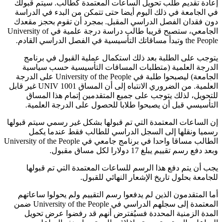
إعادة تقديم طلب تحويل الساعات المعتمدة كطالب. سيتم قبولك
في الجامعة في ذلك اليوم أيضا حتى تتمكن من البدء في الدراسة
دون فقدان الفصل الدراسي المقبل. بمجرد أن تقوم بحجز مقعدك
الجامعي، ستصبح قريبا طالب دراسة درجة علمية في University of
the People وتبدأ مساقاتك التأسيسية في الفصل الدراسي القادم.
يتوجب على الطلبة بعد ذلك استكمال عملية القبول في برنامج
الدرجة العلمية (متطلبات المساقات التأسيسية حسب سياسية
الجامعة) ليصبحوا طلبة في University of the People على الدرجة
العلمية. من الضروري الانتباه إلى أن المساق UNIV 1001 غير قابل
للتحويل، لذلك يتوجب على جميع المتقدمين إتمام هذا المساق
التأسيسي قبل أن يصبحوا طلابا للحصول على الدرجة العلمية.
إن الساعات المعتمدة التي تم قبولها بشكل غير رسمي سيتم قبولها
رسميا ونقلها إلى السجل الدراسي للطالب فقط عندما يكمل
الطالب مساقا واحدا في برنامج جامعي في University of the People
وبعد دفع رسم تقييم يبلغ 17 دولارا لكل مساق مقبول.
يجب أن يتم دفع هذا الرسم للساعات المعتمدة التي تم قبولها
للجامعة بحلول تاريخ الإشعار النهائي للقبول.
أما المتقدمون الذين لم يدفعوا رسم التقييم ولم يحولوا ساعاتهم
المعتمدة إلى سجلهم الدراسي في University of the People ضمن
المدة الزمنية المحددة فسيُفترض أنهم قد رفضوا عرض تحويل