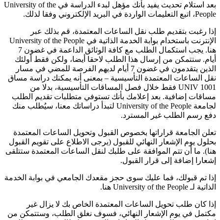
بعد استلام تحديث يفيد بأنك مؤهل لبدء الدراسة في University of the
People، اتبع التعليمات الواردة في البريد الإلكتروني وفقا لذلك.
إذا رغبت بتقديم طلب نقل الساعات المعتمدة، قم بذلك عبر
الإنترنت باستخدام بوابة الخدمة الذاتية في University of the People
هنا. يجب استكمال الطلب مع كافة الوثائق الداعمة في غضون 7
أيام. ستتمكن من إرسال هذا الطلب لاحقا أيضا، ولكن فقط أولئك
الذين يتقدمون في غضون 7 أيام لديهم الفرصة للمضي في مسار
نقل الساعات المعتمدة التأسيسية – بمعنى أنه يمكنك دراسة مساق
UNIV 1001 فقط خلال فصل المساقات التأسيسية، بدلا من
مساقات إضافية. بعد إعلامك بأنك تستوفي متطلبات تقديم الطلب
لجامعة University of the People لتبدأ دراساتك معنا، سيُطلب منك
دفع رسم الطلب غير المسترد.
تعلن الجامعة قراراتها بخصوص القبول وتحويل الساعات المعتمدة
بحلول يوم الإشعار النهائي للقبول (يرجى الاطلاع على تقويم القبول
هنا). ما أن تتم الموافقة على طلبك لنقل الساعات المعتمدة ستتلقى
إشعارا إضافة إلى قرار القبول.
إذا تم قبولك، فما عليك سوى حجز مقعدك الجامعي في بوابة الخدمة
الذاتية لـ University of the People هنا.
إذا كان طلب تحويل الساعات المعتمدة الخاص بك لا يزال غير
مكتمل في يوم الإشعار النهائي، فسوف نغلق الطلب، وستتمكن من