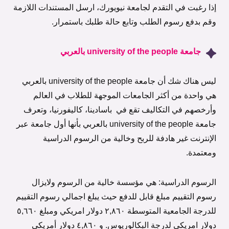
إذا رغبت في التقدم لجامعة نيويورك، ارسل المستندات اللازمة
وقم بدفع رسوم الطلب وتابع حالة طلبك باستمرار.
جامعة university of the people بالعربي
ليس هناك شك أن جامعة university of the people بالعربي
هي واحدة من أكثر الجامعات الموجهة للطلاب في العالم
وأرخصهم في التكاليف تقع في باسادينا، كاليفورنيا، وتعرف
جامعة university of the people بالعربي بأنها أول جامعة عبر
الإنترنت غير هادفة للربح وخالية من الرسوم الدراسية
ومعتمدة.
الرسوم الدراسية: هي مؤسسة خالية من الرسوم ولايزال
رسوم التقييم مبلغ قابل للدفع حيث يبلغ اجمالي رسوم التقييم
للدرجة الجامعية المتوسطة ۲,۸٦۰ دولار امريكي ومبلغ ٥,٦٦۰
دولار امريكي لدرجة البكالوريوس. و ٤,۸٦۰ دولار أمريكي